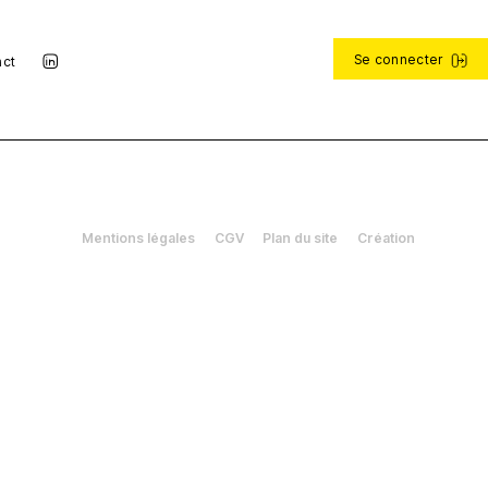
Se connecter
act
Mentions légales
CGV
Plan du site
Création