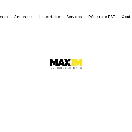
ence
Annonces
Le territoire
Services
Démarche RSE
Cont